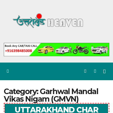
Skip
to
content
Category:
Garhwal Mandal
Vikas Nigam (GMVN)
UTTARAKHAND CHAR