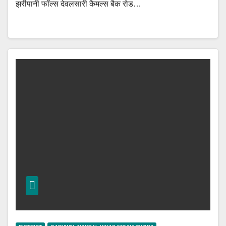
झरीपानी फॉल्स देवलसारी कैमल्स बैक रोड…