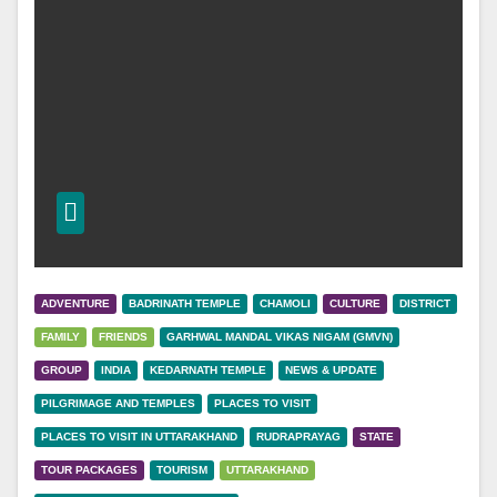
ADVENTURE
BADRINATH TEMPLE
CHAMOLI
CULTURE
DISTRICT
FAMILY
FRIENDS
GARHWAL MANDAL VIKAS NIGAM (GMVN)
GROUP
INDIA
KEDARNATH TEMPLE
NEWS & UPDATE
PILGRIMAGE AND TEMPLES
PLACES TO VISIT
PLACES TO VISIT IN UTTARAKHAND
RUDRAPRAYAG
STATE
TOUR PACKAGES
TOURISM
UTTARAKHAND