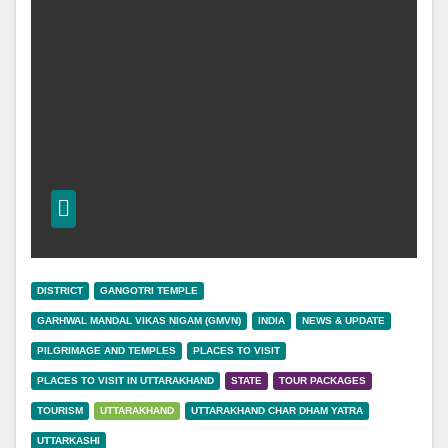
DISTRICT
GANGOTRI TEMPLE
GARHWAL MANDAL VIKAS NIGAM (GMVN)
INDIA
NEWS & UPDATE
PILGRIMAGE AND TEMPLES
PLACES TO VISIT
PLACES TO VISIT IN UTTARAKHAND
STATE
TOUR PACKAGES
TOURISM
UTTARAKHAND
UTTARAKHAND CHAR DHAM YATRA
UTTARKASHI