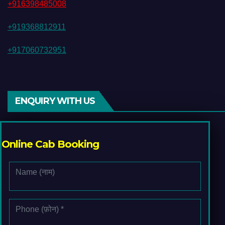
+916398485008
+919368812911
+917060732951
ENQUIRY WITH US
Online Cab Booking