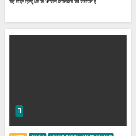
यह मंदिर हिन्दू धर्म के भगवान कार्तिकेय को समर्पित है,…
CAMPING
DISTRICT
GARHWAL MANDAL VIKAS NIGAM (GMVN)