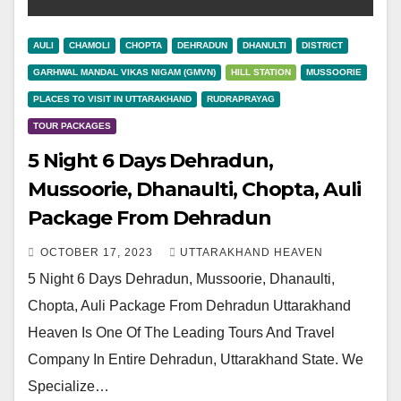
AULI
CHAMOLI
CHOPTA
DEHRADUN
DHANULTI
DISTRICT
GARHWAL MANDAL VIKAS NIGAM (GMVN)
HILL STATION
MUSSOORIE
PLACES TO VISIT IN UTTARAKHAND
RUDRAPRAYAG
TOUR PACKAGES
5 Night 6 Days Dehradun,
Mussoorie, Dhanaulti, Chopta, Auli
Package From Dehradun
OCTOBER 17, 2023
UTTARAKHAND HEAVEN
5 Night 6 Days Dehradun, Mussoorie, Dhanaulti,
Chopta, Auli Package From Dehradun Uttarakhand
Heaven Is One Of The Leading Tours And Travel
Company In Entire Dehradun, Uttarakhand State. We
Specialize…