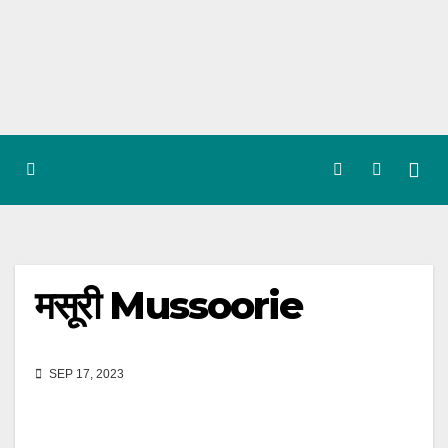
Skip
to
content
मसूरी Mussoorie
SEP 17, 2023