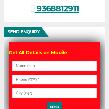
9368812911
SEND ENQUIRY
Get All Details on Mobile