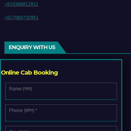
+919368812911
+917060732951
ENQUIRY WITH US
Online Cab Booking