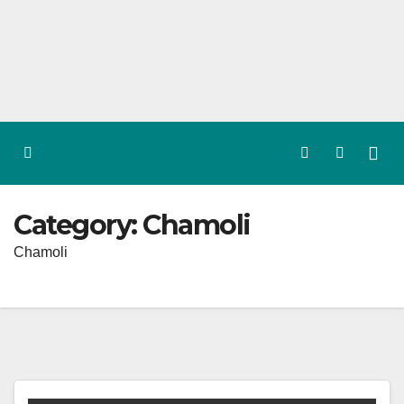
Skip
to
content
Category:
Chamoli
Chamoli