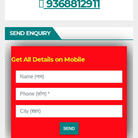
9368812911
SEND ENQUIRY
Get All Details on Mobile