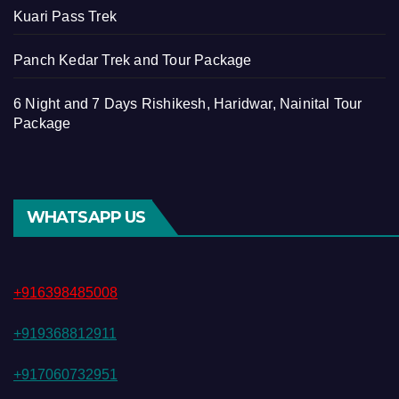
Kuari Pass Trek
Panch Kedar Trek and Tour Package
6 Night and 7 Days Rishikesh, Haridwar, Nainital Tour
Package
WHATSAPP US
+916398485008
+919368812911
+917060732951